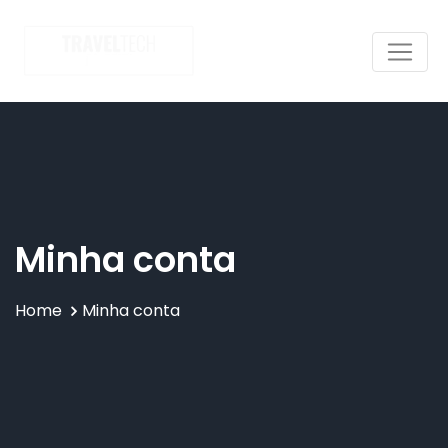
Skip
to
content
Minha conta
Home
Minha conta