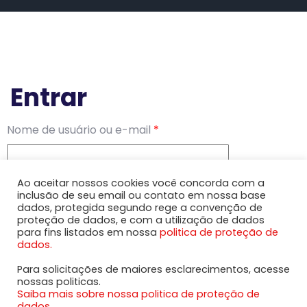
Entrar
Nome de usuário ou e-mail
*
Senha
*
Ao aceitar nossos cookies você concorda com a
inclusão de seu email ou contato em nossa base
dados, protegida segundo rege a convenção de
Lembre-me
Acessar
proteção de dados, e com a utilização de dados
para fins listados em nossa
politica de proteção de
Perdeu sua senha?
dados.
Para solicitações de maiores esclarecimentos, acesse
nossas politicas.
Saiba mais sobre nossa politica de proteção de
dados